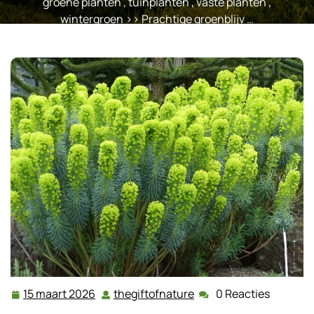
groene planten
,
tuinplanten
,
vaste planten
,
wintergroen
>> Prachtige groenblijv …
15 maart 2026
thegiftofnature
0 Reacties
15
thegiftofnature
maart