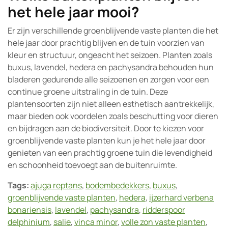
het hele jaar mooi?
Er zijn verschillende groenblijvende vaste planten die het
hele jaar door prachtig blijven en de tuin voorzien van
kleur en structuur, ongeacht het seizoen. Planten zoals
buxus, lavendel, hedera en pachysandra behouden hun
bladeren gedurende alle seizoenen en zorgen voor een
continue groene uitstraling in de tuin. Deze
plantensoorten zijn niet alleen esthetisch aantrekkelijk,
maar bieden ook voordelen zoals beschutting voor dieren
en bijdragen aan de biodiversiteit. Door te kiezen voor
groenblijvende vaste planten kun je het hele jaar door
genieten van een prachtig groene tuin die levendigheid
en schoonheid toevoegt aan de buitenruimte.
Tags:
ajuga reptans
,
bodembedekkers
,
buxus
,
groenblijvende vaste planten
,
hedera
,
ijzerhard verbena
bonariensis
,
lavendel
,
pachysandra
,
ridderspoor
delphinium
,
salie
,
vinca minor
,
volle zon vaste planten
,