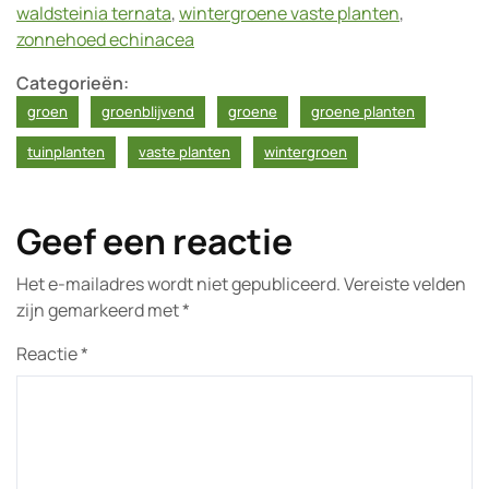
waldsteinia ternata
,
wintergroene vaste planten
,
zonnehoed echinacea
Categorieën:
groen
groenblijvend
groene
groene planten
tuinplanten
vaste planten
wintergroen
Geef een reactie
Het e-mailadres wordt niet gepubliceerd.
Vereiste velden
zijn gemarkeerd met
*
Reactie
*