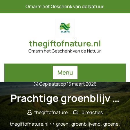
Naar
Omarm het Geschenk van de Natuur.
de
inhoud
gaan
thegiftofnature.nl
Omarm het Geschenk van de Natuur.
Menu
Geplaatst op 15 maart 2026
Prachtige groenblijv …
thegiftofnature
0 reacties
thegiftofnature.nl
>>
groen
,
groenblijvend
,
groene
,