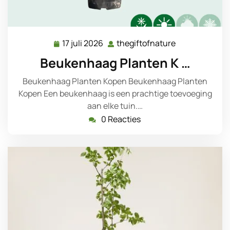
17 juli 2026
thegiftofnature
17
thegiftofnatu
juli
Beukenhaag Planten K …
2026
Beukenhaag Planten Kopen Beukenhaag Planten
Kopen Een beukenhaag is een prachtige toevoeging
aan elke tuin.…
0 Reacties