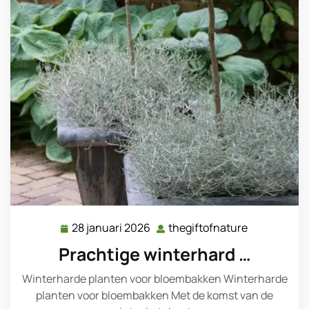
28 januari 2026
thegiftofnature
28
thegiftofna
januari
Prachtige winterhard …
2026
Winterharde planten voor bloembakken Winterharde
planten voor bloembakken Met de komst van de