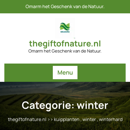
Naar
Omarm het Geschenk van de Natuur.
de
inhoud
gaan
thegiftofnature.nl
Omarm het Geschenk van de Natuur.
Menu
Categorie:
winter
thegiftofnature.nl
>>
kuipplanten
,
winter
,
winterhard