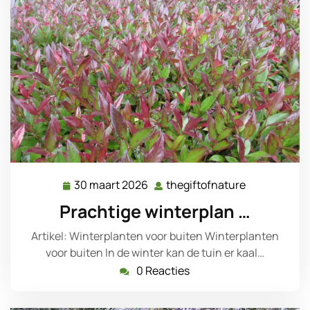
30 maart 2026
thegiftofnature
30
thegiftofnat
maart
Prachtige winterplan …
2026
Artikel: Winterplanten voor buiten Winterplanten
voor buiten In de winter kan de tuin er kaal…
0 Reacties