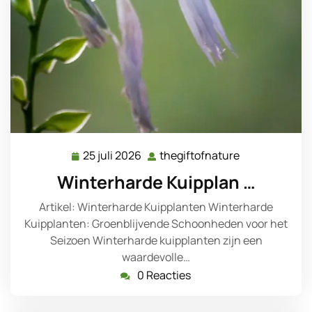
25 juli 2026
thegiftofnature
25
thegiftofnatu
juli
Winterharde Kuipplan …
2026
Artikel: Winterharde Kuipplanten Winterharde
Kuipplanten: Groenblijvende Schoonheden voor het
Seizoen Winterharde kuipplanten zijn een
waardevolle…
0 Reacties