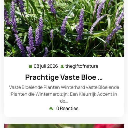
08 juli 2026
thegiftofnature
08
thegiftofnatu
juli
Prachtige Vaste Bloe …
2026
Vaste Bloeiende Planten Winterhard Vaste Bloeiende
Planten die Winterhard zijn: Een Kleurrijk Accent in
de…
0 Reacties