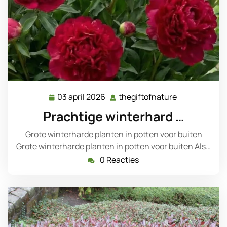
03 april 2026
thegiftofnature
03
thegiftofnat
april
Prachtige winterhard …
2026
Grote winterharde planten in potten voor buiten
Grote winterharde planten in potten voor buiten Als…
0 Reacties