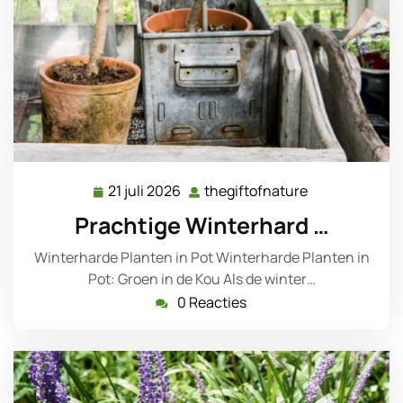
21 juli 2026
thegiftofnature
21
thegiftofnatu
juli
Prachtige Winterhard …
2026
Winterharde Planten in Pot Winterharde Planten in
Pot: Groen in de Kou Als de winter…
0 Reacties