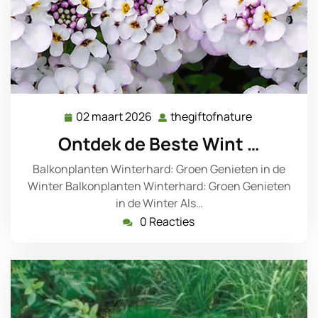
02 maart 2026
thegiftofnature
02
thegiftofnat
maart
Ontdek de Beste Wint …
2026
Balkonplanten Winterhard: Groen Genieten in de
Winter Balkonplanten Winterhard: Groen Genieten
in de Winter Als…
0 Reacties