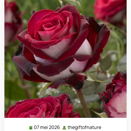
07 mei 2026
thegiftofnature
07
thegiftofnatu