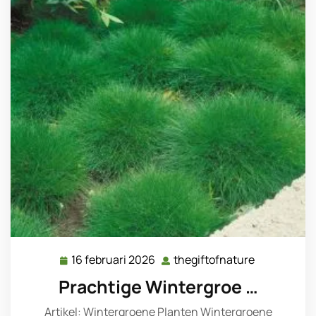
16 februari 2026
thegiftofnature
16
thegiftofna
februari
Prachtige Wintergroe …
2026
Artikel: Wintergroene Planten Wintergroene