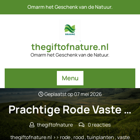
Naar
Omarm het Geschenk van de Natuur.
de
inhoud
gaan
thegiftofnature.nl
Omarm het Geschenk van de Natuur.
Menu
Geplaatst op 07 mei 2026
Prachtige Rode Vaste …
thegiftofnature
0 reacties
thegiftofnature.nl
>>
rode
,
rood
,
tuinplanten
,
vaste