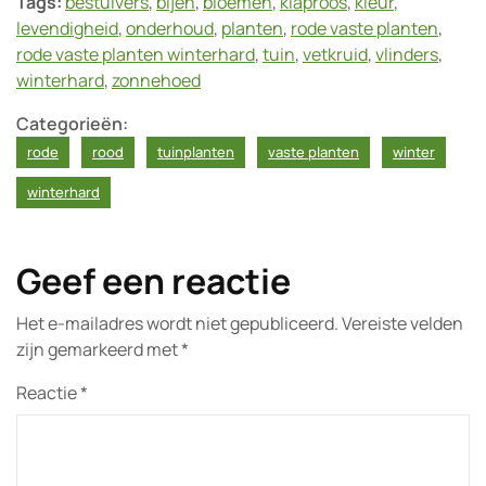
Tags:
bestuivers
,
bijen
,
bloemen
,
klaproos
,
kleur
,
levendigheid
,
onderhoud
,
planten
,
rode vaste planten
,
rode vaste planten winterhard
,
tuin
,
vetkruid
,
vlinders
,
winterhard
,
zonnehoed
Categorieën:
rode
rood
tuinplanten
vaste planten
winter
winterhard
Geef een reactie
Het e-mailadres wordt niet gepubliceerd.
Vereiste velden
zijn gemarkeerd met
*
Reactie
*