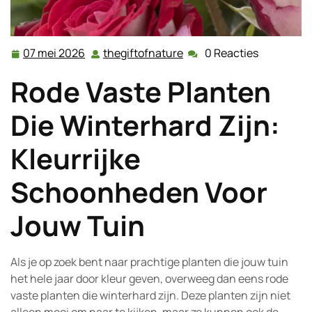
07 mei 2026
thegiftofnature
0 Reacties
07
thegiftofnature
mei
Rode Vaste Planten
2026
Die Winterhard Zijn:
Kleurrijke
Schoonheden Voor
Jouw Tuin
Als je op zoek bent naar prachtige planten die jouw tuin
het hele jaar door kleur geven, overweeg dan eens rode
vaste planten die winterhard zijn. Deze planten zijn niet