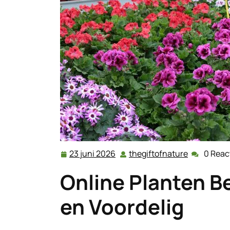
23 juni 2026
thegiftofnature
0 Reac
23
thegiftofn
juni
Online Planten B
2026
en Voordelig