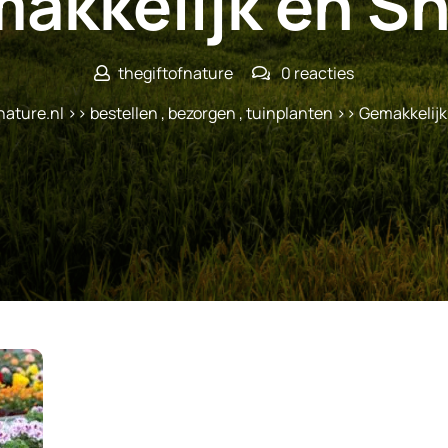
akkelijk en Sn
thegiftofnature
0 reacties
nature.nl
>>
bestellen
,
bezorgen
,
tuinplanten
>> Gemakkelijk