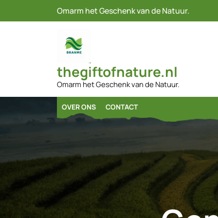
Naar
Omarm het Geschenk van de Natuur.
de
inhoud
gaan
thegiftofnature.nl
Omarm het Geschenk van de Natuur.
OVER ONS
CONTACT