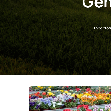
Gem
thegiftof