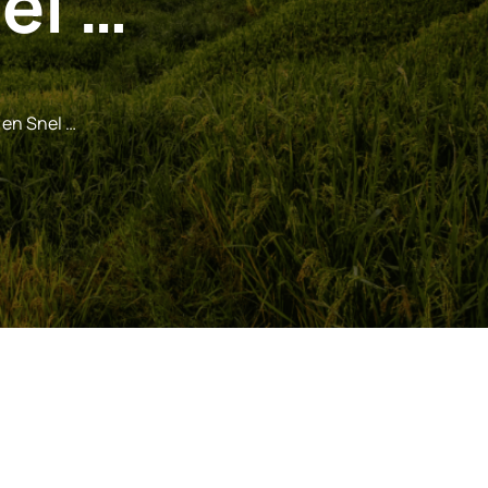
el …
 en Snel …