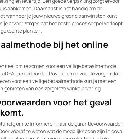
kking en levertijd. Een goede verpakking zorgt ervoor
thuis aankomen. Daarnaast is het handig om de
 weet wanneer je jouw nieuwe groene aanwinsten kunt
n je ervoor zorgen dat het bestelproces soepel verloopt
e gekochte planten.
taalmethode bij het online
sentieel om te zorgen voor een veilige betaalmethode.
ls iDEAL, creditcard of PayPal, om ervoor te zorgen dat
 kiezen voor een veilige betaalmethode kun je met een
en genieten van een zorgeloze winkelervaring.
voorwaarden voor het geval
nkomt.
verstandig om te informeren naar de garantievoorwaarden
Door vooraf te weten wat de mogelijkheden zijn in geval
stelling plaatsen. Sommige online plantenwinkels