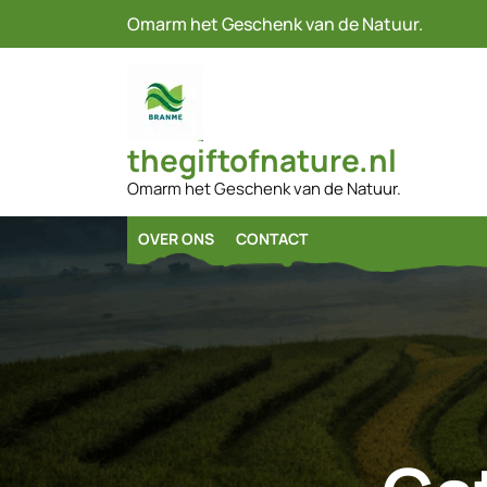
Naar
Omarm het Geschenk van de Natuur.
de
inhoud
gaan
thegiftofnature.nl
Omarm het Geschenk van de Natuur.
OVER ONS
CONTACT