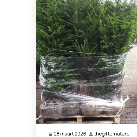
28 maart 2026
thegiftofnature
28
the