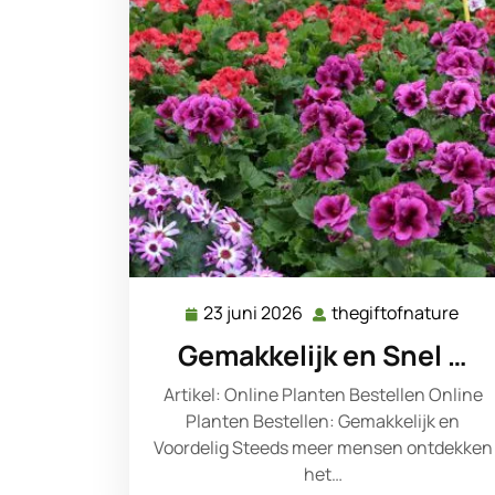
23 juni 2026
thegiftofnature
23
theg
juni
Gemakkelijk en Snel …
2026
Artikel: Online Planten Bestellen Online
Planten Bestellen: Gemakkelijk en
Voordelig Steeds meer mensen ontdekken
het…