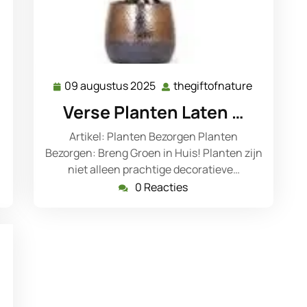
09 augustus 2025
thegiftofnature
egiftofnature
09
thegiftofn
augustus
Verse Planten Laten …
2025
Artikel: Planten Bezorgen Planten
Bezorgen: Breng Groen in Huis! Planten zijn
niet alleen prachtige decoratieve…
0 Reacties