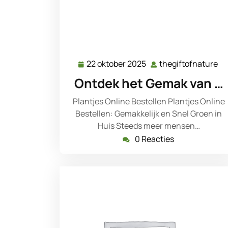
22 oktober 2025
thegiftofnature
22
th
oktober
Ontdek het Gemak van …
2025
Plantjes Online Bestellen Plantjes Online
Bestellen: Gemakkelijk en Snel Groen in
Huis Steeds meer mensen…
0 Reacties