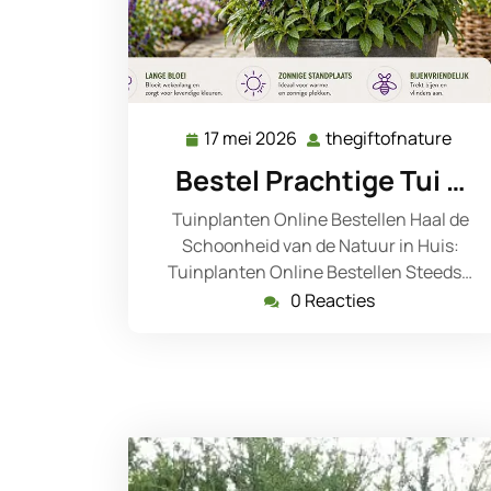
17 mei 2026
thegiftofnature
17
theg
mei
Bestel Prachtige Tui …
2026
Tuinplanten Online Bestellen Haal de
Schoonheid van de Natuur in Huis:
Tuinplanten Online Bestellen Steeds…
0 Reacties