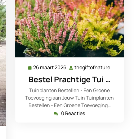
26 maart 2026
thegiftofnature
26
thegiftofnat
maart
Bestel Prachtige Tui …
2026
Tuinplanten Bestellen - Een Groene
Toevoeging aan Jouw Tuin Tuinplanten
Bestellen - Een Groene Toevoeging…
0 Reacties
giftofnature