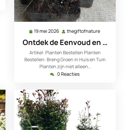
19 mei 2026
thegiftofnature
19
thegiftofnatu
mei
Ontdek de Eenvoud en …
2026
Artikel: Planten Bestellen Planten
Bestellen: Breng Groen in Huis en Tuin
Planten zijn niet alleen…
0 Reacties