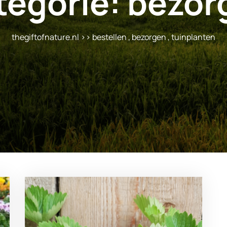
tegorie:
bezor
thegiftofnature.nl
>>
bestellen
,
bezorgen
,
tuinplanten