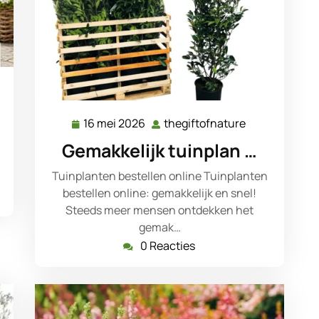
iftofnature
16 mei 2026
thegiftofnature
16
thegiftofnatu
mei
Gemakkelijk tuinplan …
2026
Tuinplanten bestellen online Tuinplanten
bestellen online: gemakkelijk en snel!
Steeds meer mensen ontdekken het
gemak…
0 Reacties